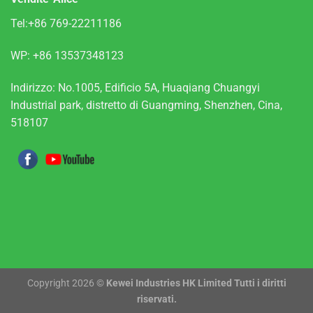
Tel:+86 769-22211186
WP:
+86 13537348123
Indirizzo: No.1005, Edificio 5A, Huaqiang Chuangyi
Industrial park, distretto di Guangming, Shenzhen, Cina,
518107
Copyright 2026 ©
Kewei Industries HK Limited Tutti i diritti
riservati.