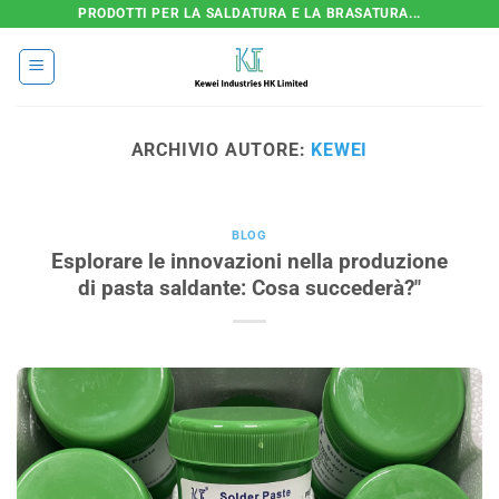
Salta
PRODOTTI PER LA SALDATURA E LA BRASATURA...
ai
contenuti
ARCHIVIO AUTORE:
KEWEI
BLOG
Esplorare le innovazioni nella produzione
di pasta saldante: Cosa succederà?"