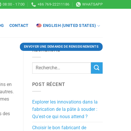
08:00 - 17:00
+86 769-22211186
WHATSAPP
OG
CONTACT
ENGLISH (UNITED STATES)
ENVOYER UNE DEMANDE DE RENSEIGNEMENTS
RECHERCHE
POST RÉCENT
ins en
autres.
ormes
Explorer les innovations dans la
fabrication de la pâte à souder :
rs des
Qu'est-ce qui nous attend ?
Choisir le bon fabricant de