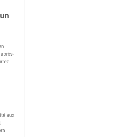
 un
en
 après-
urrez
ité aux
t
era