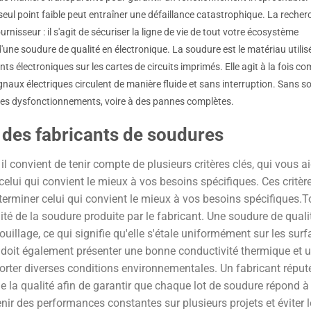
n seul point faible peut entraîner une défaillance catastrophique. La reche
rnisseur : il s'agit de sécuriser la ligne de vie de tout votre écosystème
d'une soudure de qualité en électronique. La soudure est le matériau utilis
ts électroniques sur les cartes de circuits imprimés. Elle agit à la fois 
naux électriques circulent de manière fluide et sans interruption. Sans s
à des dysfonctionnements, voire à des pannes complètes.
n des fabricants de soudures
 il convient de tenir compte de plusieurs critères clés, qui vous a
 celui qui convient le mieux à vos besoins spécifiques. Ces critè
éterminer celui qui convient le mieux à vos besoins spécifiques.T
lité de la soudure produite par le fabricant. Une soudure de quali
ouillage, ce qui signifie qu'elle s'étale uniformément sur les surf
 doit également présenter une bonne conductivité thermique et 
rter diverses conditions environnementales. Un fabricant réput
e la qualité afin de garantir que chaque lot de soudure répond à
ir des performances constantes sur plusieurs projets et éviter l