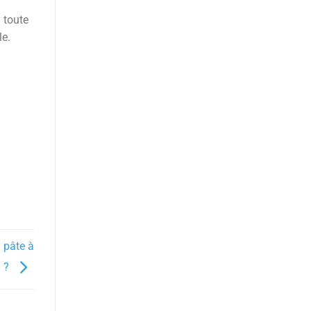
 toute
le.
a pâte à
d ?