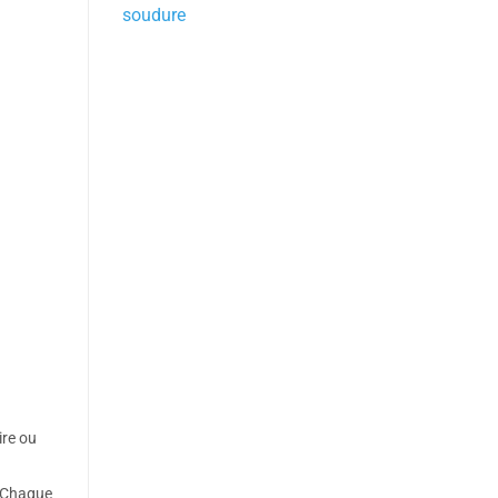
soudure
ire ou
. Chaque