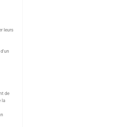
r leurs
 d'un
nt de
 la
in