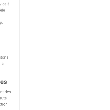
vice à
tèle
qui
itons
 la
res
ant des
aute
ction