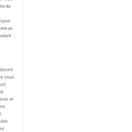
rche du
é pour
comme un
oudure
ideront
res vous
out
té
aces et
une
é
 des
es