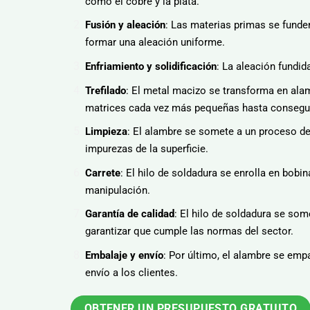
como el cobre y la plata.
Fusión y aleación
: Las materias primas se funde
formar una aleación uniforme.
Enfriamiento y solidificación
: La aleación fundida
Trefilado
: El metal macizo se transforma en alam
matrices cada vez más pequeñas hasta consegui
Limpieza
: El alambre se somete a un proceso de 
impurezas de la superficie.
Carrete
: El hilo de soldadura se enrolla en bobina
manipulación.
Garantía de calidad
: El hilo de soldadura se som
garantizar que cumple las normas del sector.
Embalaje y envío
: Por último, el alambre se emp
envío a los clientes.
OBTENER UN PRESUPUESTO GRATUITO