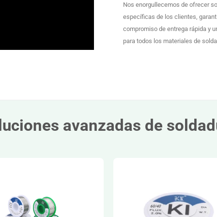
Nos enorgullecemos de ofrecer so
específicas de los clientes, garan
compromiso de entrega rápida y un
para todos los materiales de solda
luciones avanzadas de soldad