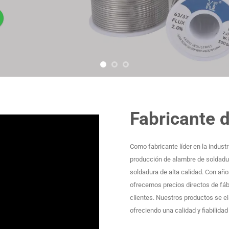
Fabricante 
Como fabricante líder en la indust
producción de alambre de soldadur
soldadura de alta calidad. Con año
ofrecemos precios directos de fáb
clientes. Nuestros productos se e
ofreciendo una calidad y fiabilida