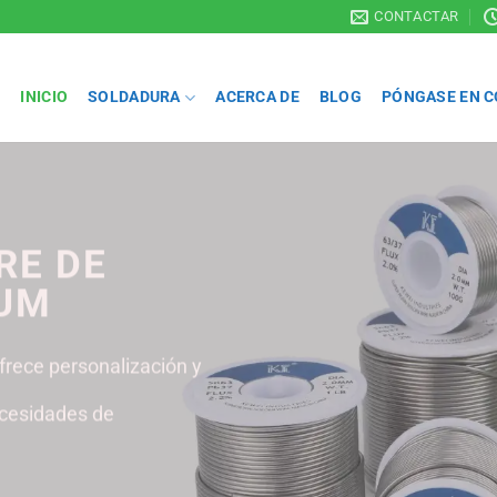
CONTACTAR
INICIO
SOLDADURA
ACERCA DE
BLOG
PÓNGASE EN 
de alta calidad
e de soldadura
Ofrecemos productos de alta
iable.